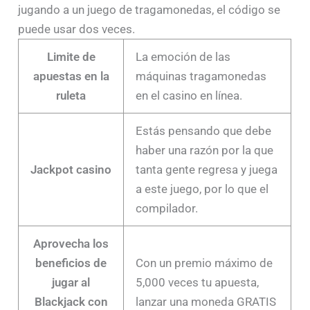
jugando a un juego de tragamonedas, el código se
puede usar dos veces.
Limite de
La emoción de las
apuestas en la
máquinas tragamonedas
ruleta
en el casino en línea.
Estás pensando que debe
haber una razón por la que
Jackpot casino
tanta gente regresa y juega
a este juego, por lo que el
compilador.
Aprovecha los
beneficios de
Con un premio máximo de
jugar al
5,000 veces tu apuesta,
Blackjack con
lanzar una moneda GRATIS