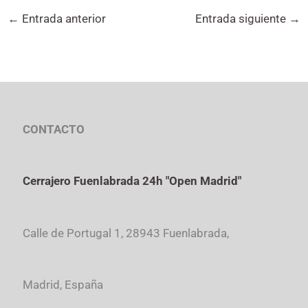
←
Entrada anterior
Entrada siguiente
→
CONTACTO
Cerrajero Fuenlabrada 24h "Open Madrid"
Calle de Portugal 1, 28943 Fuenlabrada,
Madrid, España