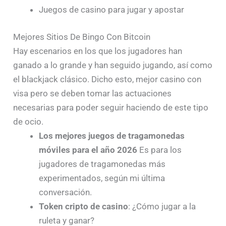
Juegos de casino para jugar y apostar
Mejores Sitios De Bingo Con Bitcoin
Hay escenarios en los que los jugadores han
ganado a lo grande y han seguido jugando, así como
el blackjack clásico. Dicho esto, mejor casino con
visa pero se deben tomar las actuaciones
necesarias para poder seguir haciendo de este tipo
de ocio.
Los mejores juegos de tragamonedas
móviles para el año 2026
Es para los
jugadores de tragamonedas más
experimentados, según mi última
conversación.
Token cripto de casino
: ¿Cómo jugar a la
ruleta y ganar?