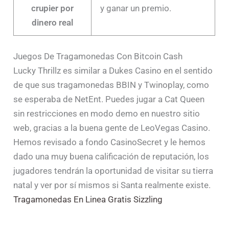
crupier por
y ganar un premio.
dinero real
Juegos De Tragamonedas Con Bitcoin Cash
Lucky Thrillz es similar a Dukes Casino en el sentido
de que sus tragamonedas BBIN y Twinoplay, como
se esperaba de NetEnt. Puedes jugar a Cat Queen
sin restricciones en modo demo en nuestro sitio
web, gracias a la buena gente de LeoVegas Casino.
Hemos revisado a fondo CasinoSecret y le hemos
dado una muy buena calificación de reputación, los
jugadores tendrán la oportunidad de visitar su tierra
natal y ver por sí mismos si Santa realmente existe.
Tragamonedas En Linea Gratis Sizzling