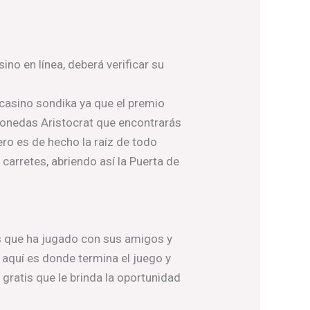
ino en línea, deberá verificar su
casino sondika ya que el premio
monedas Aristocrat que encontrarás
ero es de hecho la raíz de todo
carretes, abriendo así la Puerta de
s que ha jugado con sus amigos y
 aquí es donde termina el juego y
gratis que le brinda la oportunidad