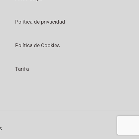
Política de privacidad
Política de Cookies
Tarifa
s