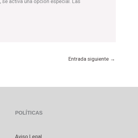
 se activa una opción especial. Las
Entrada siguiente
→
POLÍTICAS
Aviso Legal