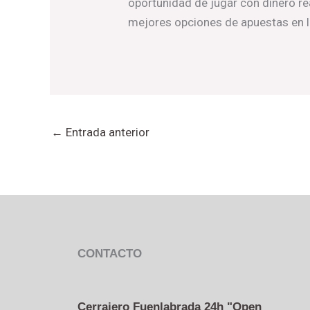
oportunidad de jugar con dinero re
mejores opciones de apuestas en la
←
Entrada anterior
CONTACTO
Cerrajero Fuenlabrada 24h "Open