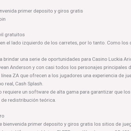
venida primer deposito y giros gratis
oin
l gratuitos
n el lado izquierdo de los carretes, por lo tanto. Como los 
 brindar una serie de oportunidades para Casino Luckia Aric
ean Anderson y con casi todos los personajes principales de
ínea ZA que ofrecen a los jugadores una experiencia de ju
o real, Cash Splash.
vo requiere un software de alta gama para garantizar que los
de redistribución teórica.
ro
bienvenida primer deposito y giros gratis los sitios de jueg