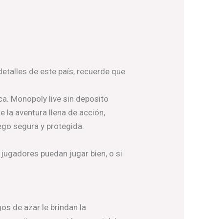
detalles de este país, recuerde que
a. Monopoly live sin deposito
 la aventura llena de acción,
ego segura y protegida.
 jugadores puedan jugar bien, o si
os de azar le brindan la