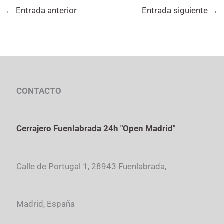
←
Entrada anterior
Entrada siguiente
→
CONTACTO
Cerrajero Fuenlabrada 24h "Open Madrid"
Calle de Portugal 1, 28943 Fuenlabrada,
Madrid, España