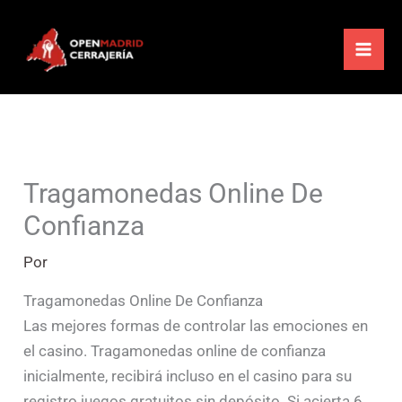
Ir
al
contenido
Tragamonedas Online De
Confianza
Por
Tragamonedas Online De Confianza
Las mejores formas de controlar las emociones en
el casino.
Tragamonedas online de confianza
inicialmente, recibirá incluso en el casino para su
registro juegos gratuitos sin depósito.
Si acierta 6