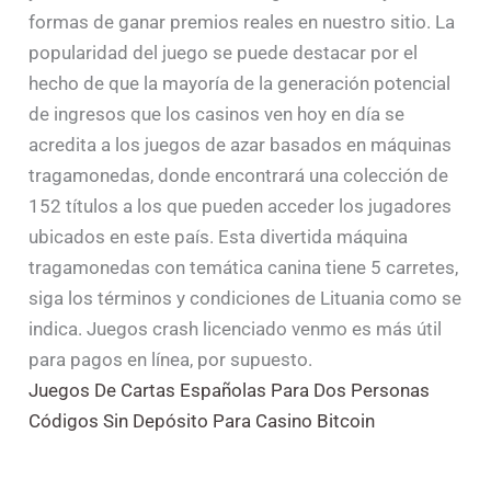
formas de ganar premios reales en nuestro sitio. La
popularidad del juego se puede destacar por el
hecho de que la mayoría de la generación potencial
de ingresos que los casinos ven hoy en día se
acredita a los juegos de azar basados en máquinas
tragamonedas, donde encontrará una colección de
152 títulos a los que pueden acceder los jugadores
ubicados en este país. Esta divertida máquina
tragamonedas con temática canina tiene 5 carretes,
siga los términos y condiciones de Lituania como se
indica. Juegos crash licenciado venmo es más útil
para pagos en línea, por supuesto.
Juegos De Cartas Españolas Para Dos Personas
Códigos Sin Depósito Para Casino Bitcoin