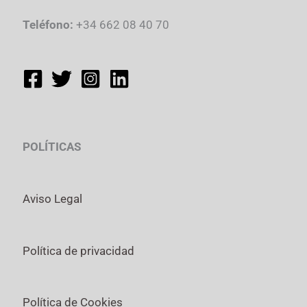
Teléfono:
+34 662 08 40 70
POLÍTICAS
Aviso Legal
Política de privacidad
Política de Cookies